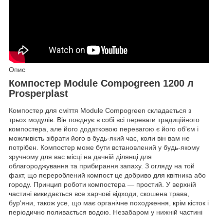
Опис
Компостер Module Compogreen 1200 л
Prosperplast
Компостер для сміття Module Compogreen складається з
трьох модулів. Він поєднує в собі всі переваги традиційного
компостера, але його додатковою перевагою є його об'єм і
можливість зібрати його в будь-який час, коли він вам не
потрібен. Компостер може бути встановлений у будь-якому
зручному для вас місці на дачній ділянці для
облагороджування та прибирання запаху. З огляду на той
факт, що перероблений компост це добриво для квітника або
городу. Принцип роботи компостера — простий. У верхній
частині викидається все харчові відходи, скошена трава,
бур'яни, також усе, що має органічне походження, крім кісток і
періодично поливається водою. Незабаром у нижній частині