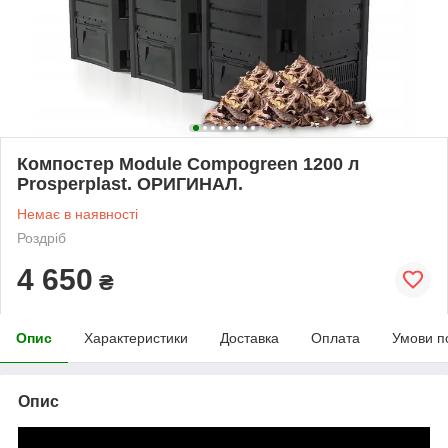
Компостер Module Compogreen 1200 л
Prosperplast. ОРИГИНАЛ.
Немає в наявності
Роздріб
4 650
₴
Опис
Характеристики
Доставка
Оплата
Умови п
Опис