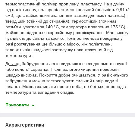
термопластичний полімер пропілену, пластмасу. На відміну
від поліетилену, поліпропілен менш щільний (щільність 0,91 г/
см3, що є найменшим значенням взагалі для всіх пластмас),
твердіший (стійкий до стирання), термостійкий (починає
розм'якшуватися за 140 °C, температура плавлення 175 °C),
майже не піддається корозійному розтріскуванню. Має високу
чутливість до світла та кисню. Поліпропіленова поведінка у
разі розтягування ще більшою мірою, ніж поліетилен,
залежить від швидкості застосунку навантаження й від
температури.
Догляд:
Забруднення легко видаляються за допомогою сухої
або вологої серветки. Після вологого чищення поверхня
швидко висихає. Покриття добре очищається. У разі сильного
забруднення можна застосовувати сильний напір води зі
шланга. Можна залишати просто неба, не боїться перепадів
температури та випадання опадів.
Приховати
Характеристики