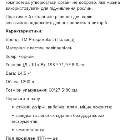
компостера утворюється органічне добриво, яке можна
використовувати для підживлення рослин.
Практичне й екологічне рішення для садів і
сільськогосподарських ділянок великих територій.
Характеристики:
Бренд: TM Prosperplast (Польща)
Матеріал: пластик, поліпропілен
Колір: чорний
Розміри (Д х Ш х В): 198 * 71,9 * 8,6 см
Вага: 14,5 кг
Об'єм: 1200 л
Розміри упакування: 60*27,5*80 см
Переваги товару:
стійкий до іржі, вибоїнів, плям, міцне покриття;
швидке та легке складання без додаткових
інструментів;
немає запаху.
Поліпропілен
(ПП) — це