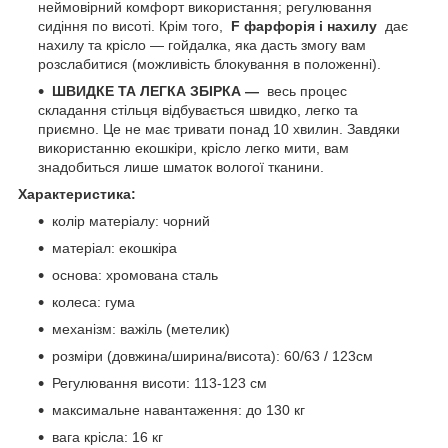
неймовірний комфорт використання; регулювання
сидіння по висоті. Крім того,
F
фарфорія
і нахилу
дає
нахилу та крісло — гойдалка, яка дасть змогу вам
розслабитися (можливість блокування в положенні).
ШВИДКЕ ТА ЛЕГКА ЗБІРКА —
весь процес
складання стільця відбувається швидко, легко та
приємно. Це не має тривати понад 10 хвилин. Завдяки
використанню екошкіри, крісло легко мити, вам
знадобиться лише шматок вологої тканини.
Характеристика:
колір матеріалу: чорний
матеріал: екошкіра
основа: хромована сталь
колеса: гума
механізм: важіль (метелик)
розміри (довжина/ширина/висота): 60/63 / 123см
Регулювання висоти: 113-123 см
максимальне навантаження: до 130 кг
вага крісла: 16 кг