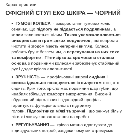
Характеристики
ОФІСНИЙ СТУЛ ЕКО ШКІРА — ЧОРНИЙ
ГУМОВІ КОЛЕСА
- використання гумових коліс
означає, що
підлогу не піддається подряпинам
, а
килим залишається цілим.
Також унеможливлюється
використання громіздких подушечок
, які непросто
чистити й згодом мають негарний вигляд. Колеса
роблять ґрунт безпечним, а
пересування на них тихо
та комфортно
.
П'ятизіркова хромована сталева
основа з
подвійними колесами забезпечує стабільний
рух і додає крісла елегантності.
ЗРУЧНІСТЬ —
профільовані широкі
сидіння і
спинка ідеально поєднуються із силуетом
того, хто
сидить. Крім того, крісло має подвійний шар губки, що
неабияк збільшує комфорт використання. Високий
вбудований підголівник і відповідний профіль
гарантують функціональність і підтримку
голови.
Підлокітники м'які та зручні
, що знижує біль у
ліктях і знижує навантаження на хребет.
РЕГУЛЬУВАННЯ —
крісло можна адаптувати до
індивідуальних потреб, завдяки чому ми отримуємо