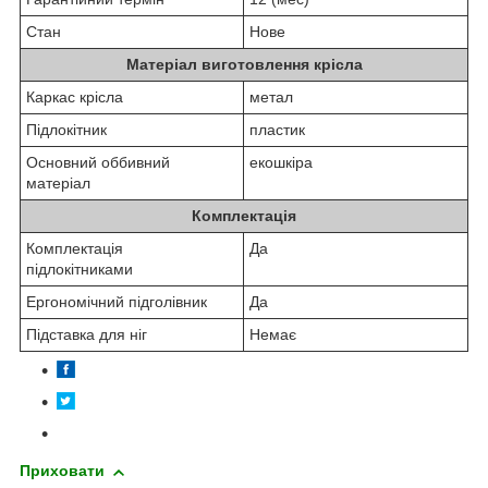
Стан
Нове
Матеріал виготовлення крісла
Каркас крісла
метал
Підлокітник
пластик
Основний оббивний
екошкіра
матеріал
Комплектація
Комплектація
Да
підлокітниками
Ергономічний підголівник
Да
Підставка для ніг
Немає
Приховати