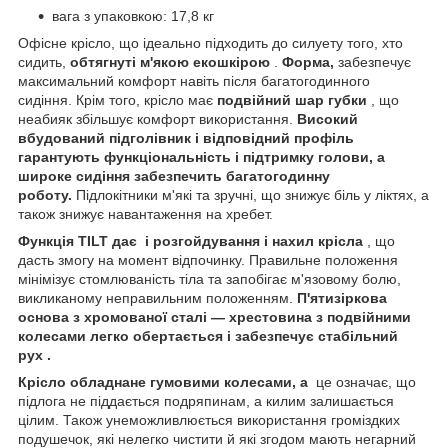
вага з упаковкою: 17,8 кг
Офісне крісло, що ідеально підходить до силуету того, хто
сидить,
обтягнуті м'якою екошкірою
.
Форма,
забезпечує
максимальний комфорт навіть після багатогодинного
сидіння. Крім того, крісло має
подвійний шар губки
, що
неабияк збільшує комфорт використання.
Високий
вбудований підголівник і відповідний профіль
гарантують функціональність і підтримку голови, а
широке сидіння забезпечить багатогодинну
роботу.
Підлокітники м'які та зручні, що знижує біль у ліктях, а
також знижує навантаження на хребет.
Функція TILT
дає
і розгойдування і нахил крісла
, що
дасть змогу на момент відпочинку. Правильне положення
мінімізує стомлюваність тіла та запобігає м'язовому болю,
викликаному неправильним положенням.
П'ятизіркова
основа з хромованої сталі — хрестовина
з подвійними
колесами
легко обертається
і забезпечує стабільний
рух
.
Крісло обладнане гумовими колесами, а
це означає, що
підлога не піддається подряпинам, а килим залишається
цілим. Також унеможливлюється використання громіздких
подушечок, які нелегко чистити й які згодом мають негарний