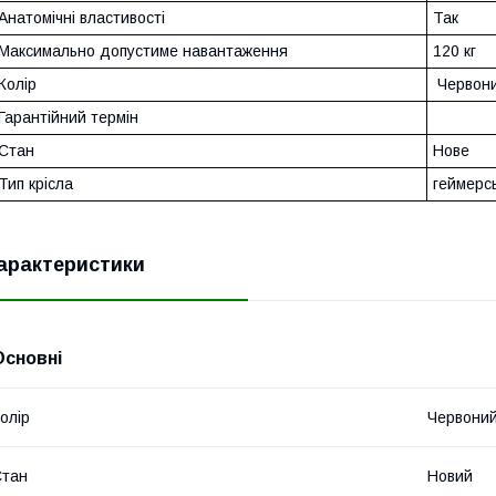
Анатомічні властивості
Так
Максимально допустиме навантаження
120 кг
Колір
Червон
Гарантійний термін
Стан
Нове
Тип крісла
геймерс
арактеристики
Основні
олір
Червони
Стан
Новий