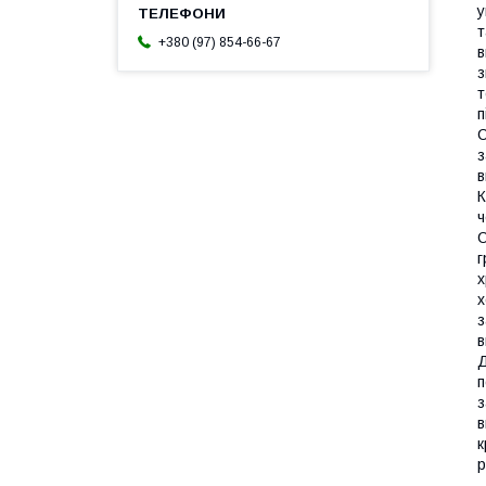
у
т
+380 (97) 854-66-67
в
з
т
п
С
з
в
К
ч
С
г
х
х
з
в
Д
п
з
в
к
р