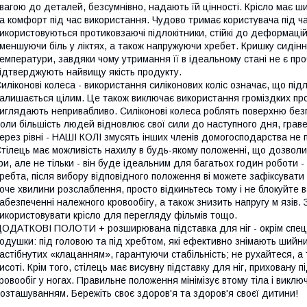
вагою до деталей, безсумнівно, надають їй цінності. Крісло має ш
а комфорт під час використання. Чудово тримає користувача під час
икористовуються протиковзаючі підлокітники, стійкі до деформаці
меншуючи біль у ліктях, а також напружуючи хребет. Кришку сидіння
емператури, завдяки чому утримання її в ідеальному стані не є пр
ідтверджують найвищу якість продукту.
иліконові колеса - використання силіконових коліс означає, що пі
алишається цілим. Це також виключає використання громіздких прок
иглядають непривабливо. Силіконові колеса роблять поверхню безп
оли більшість людей відновлює свої сили до наступного дня, граве
ерез рівні - НАШІ КОЛІ змусять інших членів домогосподарства не 
тілець має можливість нахилу в будь-якому положенні, що дозволи
ри, але не тільки - він буде ідеальним для багатьох годин роботи
ребта, після вибору відповідного положення ві можете зафіксувати
оче хвилини розслаблення, просто відкиньтесь тому і не блокуйте 
абезпеченні належного кровообігу, а також знизить напругу м язів
икористовувати крісло для перегляду фільмів тощо.
ОДАТКОВІ ПОЛОТИ + розширювана підставка для ніг - окрім спеціа
одушки: під головою та під хребтом, які ефективно знімають шийн
астібнутих «клацанням», гарантуючи стабільність; не рухайтеся, а
исоті. Крім того, стілець має висувну підставку для ніг, приховану
ровообіг у ногах. Правильне положення мінімізує втому тіла і виклю
озташуванням. Бережіть своє здоров'я та здоров'я своєї дитини!