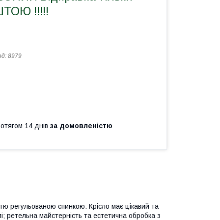
ОЮ !!!!!
од:
8979
ротягом 14 днів
за домовленістю
стю регульованою спинкою. Крісло має цікавий та
лі; ретельна майстерність та естетична обробка з