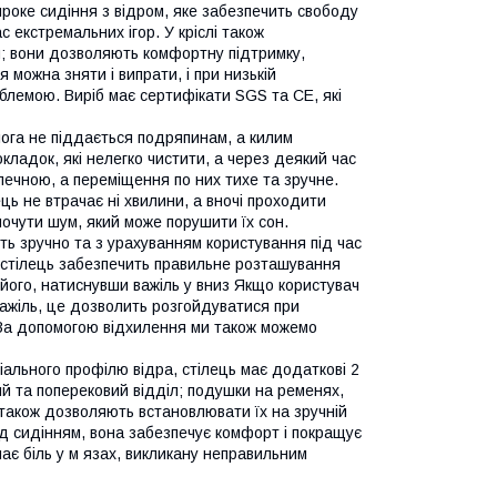
ироке сидіння з відром, яке забезпечить свободу
 екстремальних ігор. У кріслі також
й; вони дозволяють комфортну підтримку,
 можна зняти і випрати, і при низькій
облемою. Виріб має сертифікати SGS та CE, які
длога не піддається подряпинам, а килим
ладок, які нелегко чистити, а через деякий час
ечною, а переміщення по них тихе та зручне.
ць не втрачає ні хвилини, а вночі проходити
почути шум, який може порушити їх сон.
ть зручно та з урахуванням користування під час
 - стілець забезпечить правильне розташування
 його, натиснувши важіль у вниз Якщо користувач
важіль, це дозволить розгойдуватися при
. За допомогою відхилення ми також можемо
льного профілю відра, стілець має додаткові 2
ий та поперековий відділ; подушки на ременях,
 також дозволяють встановлювати їх на зручній
 під сидінням, вона забезпечує комфорт і покращує
чає біль у м язах, викликану неправильним