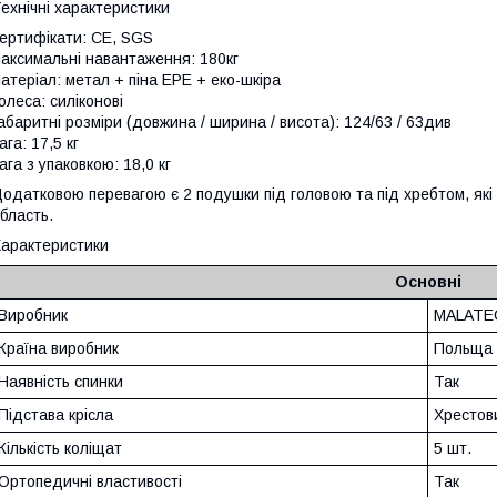
ехнічні характеристики
ертифікати: CE, SGS
аксимальні навантаження: 180кг
атеріал: метал + піна EPE + еко-шкіра
олеса: силіконові
абаритні розміри (довжина / ширина / висота): 124/63 / 63див
ага: 17,5 кг
ага з упаковкою: 18,0 кг
одатковою перевагою є 2 подушки під головою та під хребтом, як
бласть.
арактеристики
Основні
Виробник
MALATE
Країна виробник
Польща
Наявність спинки
Так
Підстава крісла
Хрестов
Кількість коліщат
5 шт.
Ортопедичні властивості
Так