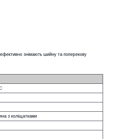
і ефективно знімають шийну та поперекову
C
ина з коліщатками