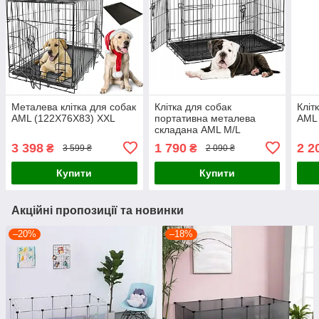
Металева клітка для собак
Клітка для собак
Кліт
AML (122X76X83) XXL
портативна металева
AML 
складана AML M/L
(76X47X53
3 398
1 790
2 2
₴
₴
3 599 ₴
2 090 ₴
Купити
Купити
Акційні пропозиції та новинки
–20%
–18%