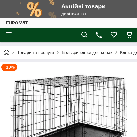
EUROSVIT
Товари та послуги
Вольєри клітки для собак
Клітка 
–10%