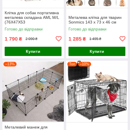
Клітка для собак портативна
металева складана AML M/L
Металева клітка для тварин
(76X47X53
Sonmics 143 x 73 x 46 см
Готово до відправки
Готово до відправки
1 790
1 285
₴
₴
2 090 ₴
1 495 ₴
Купити
Купити
–13%
Топ
–10%
Металевий манеж для