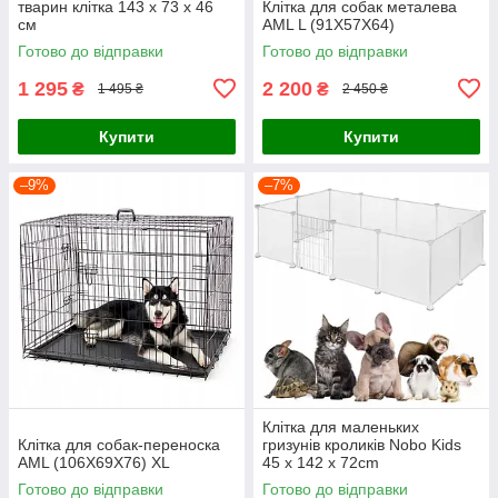
тварин клітка 143 x 73 x 46
Клітка для собак металева
см
AML L (91Х57Х64)
Готово до відправки
Готово до відправки
1 295
2 200
₴
₴
1 495 ₴
2 450 ₴
Купити
Купити
–9%
–7%
Клітка для маленьких
Клітка для собак-переноска
гризунів кроликів Nobo Kids
AML (106X69X76) XL
45 x 142 x 72cm
Готово до відправки
Готово до відправки