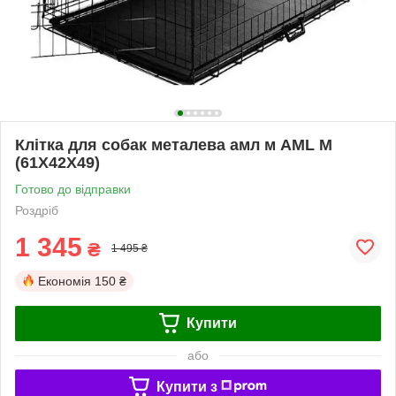
Клітка для собак металева амл м AML M
(61Х42Х49)
Готово до відправки
Роздріб
1 345
₴
1 495 ₴
Економія
150 ₴
Купити
або
Купити з