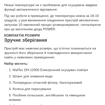
Низькі температури не є проблемою для осушувача завдяки
функції автоматичного відтавання:
Під час роботи в приміщенні, де температура нижча за 18-16
градусів, у разі виникнення зледеніння пристрій автоматично
запускає 10-хвилинний процес розморожування, сигналізуючи
про це миготінням діода POWER.
КОМПАКТНІ РОЗМІРИ
Зручне зберігання
Пристрій має невеликі розміри, що істотно позначається на
зручності його зберігання й повсякденного використання
навіть у невеликих приміщеннях.
Набір містить:
MalTec DH-12000 Електронний осушувач повітря
Шланг для зливання води
Попередньо сітчастий фільтр, багаторазовий
Колеса для пересування
Посібник польською, англійською та німецькою
мовами