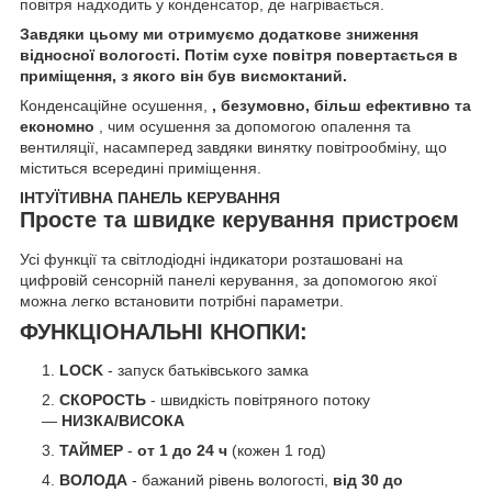
повітря надходить у конденсатор, де нагрівається.
Завдяки цьому ми отримуємо додаткове зниження
відносної вологості. Потім сухе повітря повертається в
приміщення, з якого він був висмоктаний.
Конденсаційне осушення,
, безумовно, більш ефективно та
економно
, чим осушення за допомогою опалення та
вентиляції, насамперед завдяки винятку повітрообміну, що
міститься всередині приміщення.
ІНТУЇТИВНА ПАНЕЛЬ КЕРУВАННЯ
Просте та швидке керування пристроєм
Усі функції та світлодіодні індикатори розташовані на
цифровій сенсорній панелі керування, за допомогою якої
можна легко встановити потрібні параметри.
ФУНКЦІОНАЛЬНІ КНОПКИ:
LOCK
- запуск батьківського замка
СКОРОСТЬ
- швидкість повітряного потоку
—
НИЗКА/ВИСОКА
ТАЙМЕР
-
от 1 до 24 ч
(кожен 1 год)
ВОЛОДА
- бажаний рівень вологості,
від 30 до