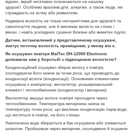
відомо, вкрай негативно позначаються на нашому
здоров'ї. Особливо вразливі діти, алергіки, а також люди, які
страждають на астму або ревматизм.
Надмірна вологість не тільки несприятлива для здоров'я та
самопочуття людини, але й викликає вогкість на стінах і
вікнах, і навіть ускладнює сушіння білизни або вимитих підлог.
Датчик, встановлений у представленому осушувачі,
зчитує поточну вологість приміщення, у якому він є.
Як осушувач повітря MalTec DH-12000 Electronic
допомагає нам у боротьбі з підвищеною вологістю?
Конденсаційний осушувач збирає вологу з повітря,
охолоджуючи його нижче за точки роси, що призводить до
конденсації вологи (конденсації). Основними елементами
осушувача є компресор, вентилятор, розширювальний
елемент і теплообмінники (конденсатор і випарник).
Вентилятор змушує вологе повітря проходити через
теплообмінники. Температура випарника нижча за
температуру точки роси, що викликає конденсацію парів води,
що містяться в повітрі, на його стінках.
Накопичена вода збирається в бак осушувача або зливається
шлангом. Пройшовши через випарник, охолоджене й осушене