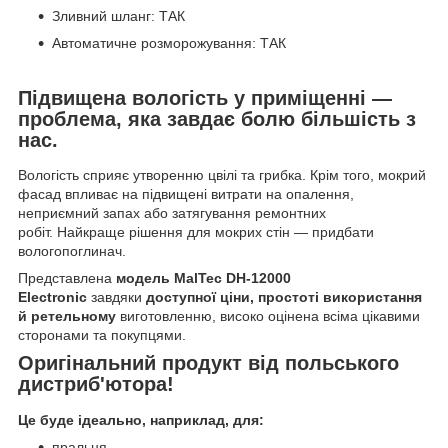
Зливний шланг: ТАК
Автоматичне розморожування: ТАК
Підвищена вологість у приміщенні —
проблема, яка завдає болю більшість з
нас.
Вологість сприяє утворенню цвілі та грибка. Крім того, мокрий
фасад впливає на підвищені витрати на опалення,
неприємний запах або затягування ремонтних
робіт. Найкраще рішення для мокрих стін — придбати
вологопоглинач.
Представлена
модель MalTec DH-12000
Electronic
завдяки
доступної ціни, простоті використання
й ретельному
виготовленню, високо оцінена всіма цікавими
сторонами та покупцями.
Оригінальний продукт від польського
дистриб'ютора!
Це буде ідеально, наприклад, для:
пральня