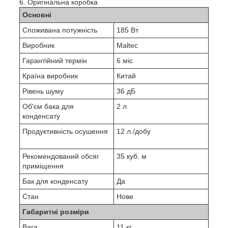
Оригінальна коробка
Основні
Споживана потужність
185 Вт
Виробник
Maltec
Гарантійний термін
6 міс
Країна виробник
Китай
Рівень шуму
36 дБ
Об'єм бака для
2 л
конденсату
Продуктивність осушення
12 л./добу
Рекомендований обсяг
35 куб. м
приміщення
Бак для конденсату
Да
Стан
Нове
Габаритні розміри
Вага
11 кг