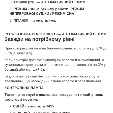
80>#/b### (5%) — АВТОМАТИЧНИЙ РЕЖИМ
РЕЖИМ
- зміна режиму роботи: РЕЖИМ
НЕПРЕРИВНОЇ СУШКИ / РЕЖИМ СНА
ПІТАНІЯ — вмик.
/вимк.
РЕГУЛЬОВАНА ВОЛОЖНІСТЬ — АВТОМАТИЧНИЙ РЕЖИМ
Завжди на потрібному рівні
Пристрій регулюється на бажаний рівень вологості від 30% до
80% (з кроком 5).
Коли пристрій досягає відповідної вологості в приміщенні, він
зупиняється доти, поки він не зміниться не менш ніж на 3% у
більший або менший бік.
Завдяки цій функції без постійного контролю можна бути
впевненим, що необхідний рівень вологості забезпечений.
КОНТРОЛЬНА ЛАМПА
Також на корпусі є лампа, яка показує поточний рівень
вологості повітря:
СИНІЙ
- вологість <45>