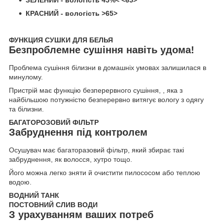
ЗЕЛЕНИЙ
- вологість 45%< <65>
КРАСНИЙ
- вологість >65>
ФУНКЦИЯ СУШКИ ДЛЯ БЕЛЬЯ
Безпроблемне сушіння навіть удома!
Проблема сушіння білизни в домашніх умовах залишилася в
минулому.
Пристрій має функцію безперервного сушіння, , яка з
найбільшою потужністю безперервно витягує вологу з одягу
та білизни.
БАГАТОРОЗОВИЙ ФІЛЬТР
Забруднення під контролем
Осушувач має багаторазовий фільтр, який збирає такі
забруднення, як волосся, хутро тощо.
Його можна легко зняти й очистити пилососом або теплою
водою.
ВОДНИЙ ТАНК
ПОСТОВНИЙ СЛИВ ВОДИ
З урахуванням ваших потреб