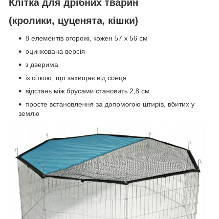
Клітка для дрібних тварин
(кролики, цуценята, кішки)
8 елементів огорожі, кожен 57 x 56 см
оцинкована версія
з дверима
із сіткою, що захищає від сонця
відстань між брусами становить 2,8 см
просте встановлення за допомогою штирів, вбитих у
землю