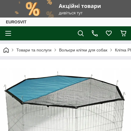
EUROSVIT
Товари та послуги
Вольєри клітки для собак
Клітка P