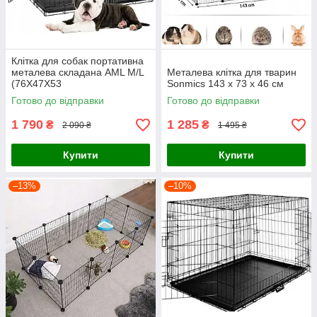
Клітка для собак портативна
металева складана AML M/L
Металева клітка для тварин
(76X47X53
Sonmics 143 x 73 x 46 см
Готово до відправки
Готово до відправки
1 790
1 285
₴
₴
2 090 ₴
1 495 ₴
Купити
Купити
–13%
–10%