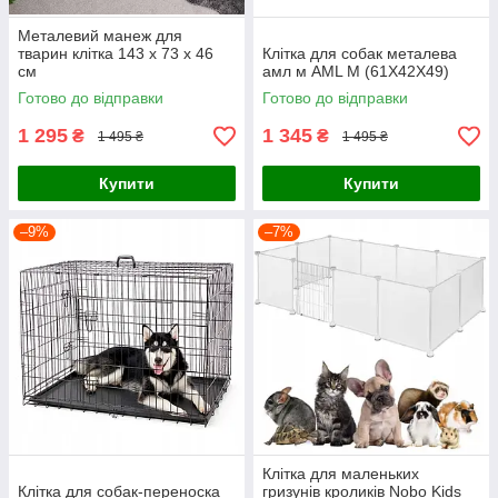
Металевий манеж для
тварин клітка 143 x 73 x 46
Клітка для собак металева
см
амл м AML M (61Х42Х49)
Готово до відправки
Готово до відправки
1 295
1 345
₴
₴
1 495 ₴
1 495 ₴
Купити
Купити
–9%
–7%
Клітка для маленьких
Клітка для собак-переноска
гризунів кроликів Nobo Kids