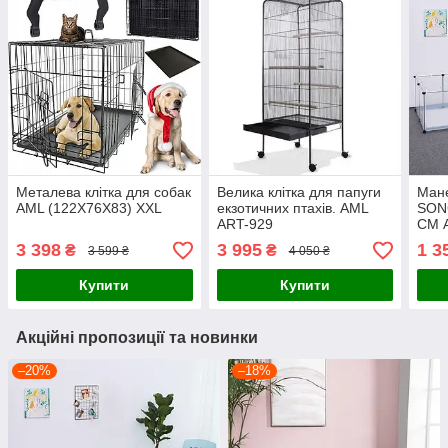
Металева клітка для собак
Велика клітка для папуги
Мане
AML (122X76X83) XXL
екзотичних птахів. AML
SON
ART-929
СМ 
3 398
3 995
1 3
₴
₴
3 599 ₴
4 050 ₴
Купити
Купити
Акційні пропозиції та новинки
–20%
–18%