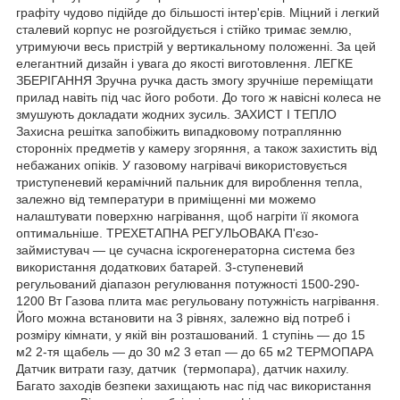
графіту чудово підійде до більшості інтер'єрів. Міцний і легкий
сталевий корпус не розгойдується і стійко тримає землю,
утримуючи весь пристрій у вертикальному положенні. За цей
елегантний дизайн і увага до якості виготовлення. ЛЕГКЕ
ЗБЕРІГАННЯ Зручна ручка дасть змогу зручніше переміщати
прилад навіть під час його роботи. До того ж навісні колеса не
змушують докладати жодних зусиль. ЗАХИСТ І ТЕПЛО
Захисна решітка запобіжить випадковому потраплянню
сторонніх предметів у камеру згоряння, а також захистить від
небажаних опіків. У газовому нагрівачі використовується
триступеневий керамічний пальник для вироблення тепла,
залежно від температури в приміщенні ми можемо
налаштувати поверхню нагрівання, щоб нагріти її якомога
оптимальніше. ТРЕХЕТАПНА РЕГУЛЬОВАКА П'єзо-
займистувач — це сучасна іскрогенераторна система без
використання додаткових батарей. 3-ступеневий
регульований діапазон регулювання потужності 1500-290-
1200 Вт Газова плита має регульовану потужність нагрівання.
Його можна встановити на 3 рівнях, залежно від потреб і
розміру кімнати, у якій він розташований. 1 ступінь — до 15
м2 2-тя щабель — до 30 м2 3 етап — до 65 м2 ТЕРМОПАРА
Датчик витрати газу, датчик (термопара), датчик нахилу.
Багато заходів безпеки захищають нас під час використання