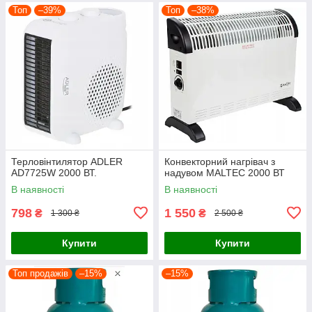
Топ
–39%
Топ
–38%
Терловінтилятор ADLER
Конвекторний нагрівач з
AD7725W 2000 ВТ.
надувом MALTEC 2000 ВТ
В наявності
В наявності
798
1 550
₴
₴
1 300 ₴
2 500 ₴
Купити
Купити
Топ продажів
–15%
–15%