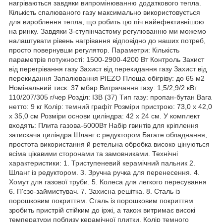
нагріваються завдяки випромінюванню додаткового тепла.
Кількість спалюваного газу максимально використовується
для вироблення тепла, що робить цю піч найефективнішою
на ринку. Завдяки 3-ступінчастому регулюванню ми можемо
налаштувати рівень нагрівання відповідно до наших потреб,
просто повернувши регулятор. Параметри: Кількість
параметрів потужності: 1500-2900-4200 Вт Контроль Захист
від перегрівання газу Захист від перекидання газу Захист від
перекидання Запалювання PIEZO Площа обігріву: до 65 м2
Номінальний тиск: 37 мбар Витрачання газу: 1,5/2,9/2 кВт
110/207/305 г/чер Розділ: I3B (37) Тип газу: пропан-бутан Вага
нетто: 9 кг Колір: темний графіт Розміри пристрою: 73,0 x 42,0
x 35,0 см Розміри основи циліндра: 42 х 24 см. У комплект
входять: Плита газова-5000Вт Набір гвинтів для кріплення
затискача циліндра Шланг с редуктором Багате обладнання,
простота використання й ретельна обробка високо цінуються
всіма цікавими сторонами та замовниками. Технічні
характеристики: 1. Триступеневий керамічний пальник 2.
Шланг із редуктором. 3. Зручна ручка для перенесення. 4.
Хомут для газової труби. 5. Колеса для легкого пересування
6. П'єзо-займистувач. 7. Захисна решітка. 8. Сталь із
порошковим покриттям. Сталь із порошковим покриттям
зробить пристрій стійким до іржі, а також витримає високі
температури поблизу керамічної плитки. Колір темного